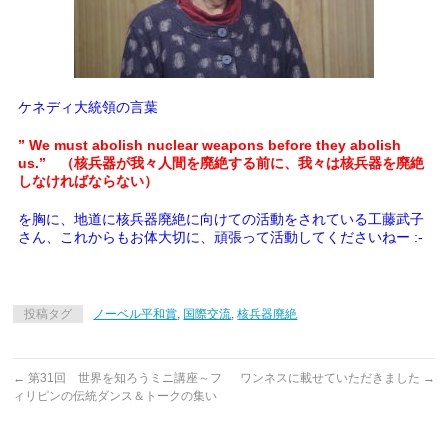
ケネディ大統領の言葉
” We must abolish nuclear weapons before they abolish
us.” （核兵器が我々人間を廃絶する前に、我々は核兵器を廃絶
しなければならない）
を胸に、地道に核兵器廃絶に向けての活動をされている工藤武子
さん、これからもお体大切に、頑張って活動してくださいねー :-
投稿タグ
ノーベル平和賞
,
国際交流
,
核兵器廃絶
←
第31回 世界を知ろうミニ講座～フ
ワンネスに載せていただきました
→
ィリピンの伝統ダンス＆トークの集い