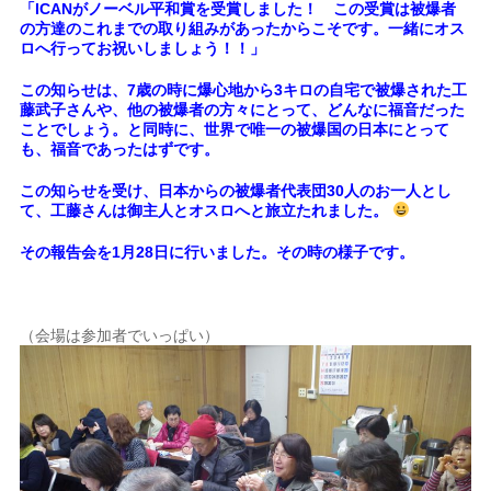
「ICANがノーベル平和賞を受賞しました！ この受賞は被爆者
の方達のこれまでの取り組みがあったからこそです。
一緒にオス
ロへ行ってお祝いしましょう！！」
この知らせは、7歳の時に爆心地から3キロの自宅で被爆された工
藤武子さんや、他の被爆者の方々にとって、どんなに福音だった
ことでしょう。と同時に、世界で唯一の被爆国の日本にとって
も、福音であったはずです。
この知らせを受け、日本からの被爆者代表団30人のお一人とし
て、工藤さんは御主人とオスロへと旅立たれました。
その報告会を1月28日に行いました。その時の様子です。
（会場は参加者でいっぱい）