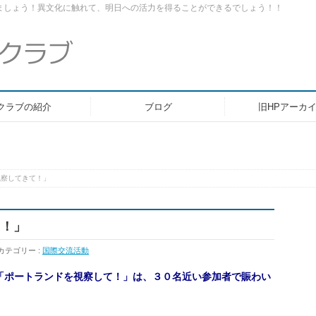
ましょう！異文化に触れて、明日への活力を得ることができるでしょう！！
クラブの紹介
ブログ
旧HPアーカ
視察してきて！」
て！」
カテゴリー :
国際交流活動
「ポートランドを視察して！」は、３０名近い参加者で賑わい